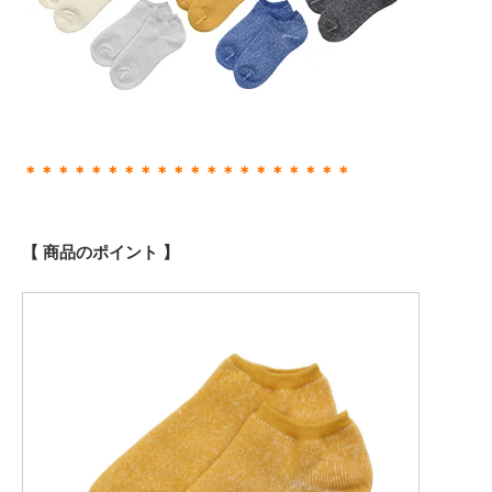
＊＊＊＊＊＊＊＊＊＊＊＊＊＊＊＊＊＊＊＊
【 商品のポイント 】