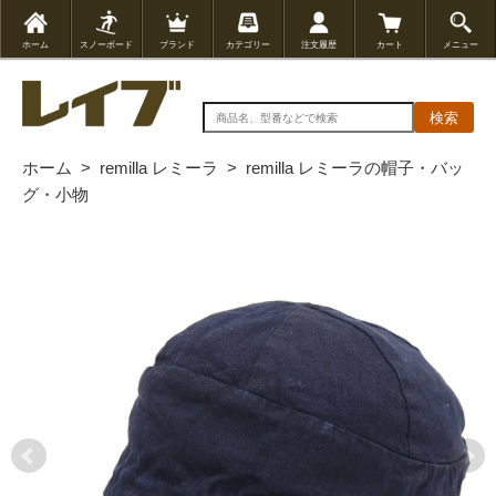
ホーム
スノーボード
ブランド
カテゴリー
注文履歴
カート
メニュー
検索
ホーム
>
remilla レミーラ
>
remilla レミーラの帽子・バッ
グ・小物