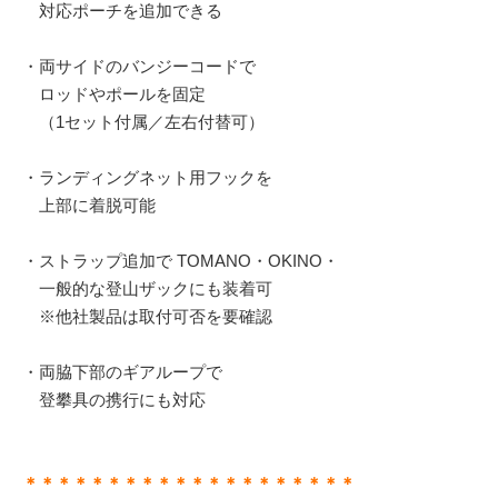
対応ポーチを追加できる
・両サイドのバンジーコードで
ロッドやポールを固定
（1セット付属／左右付替可）
・ランディングネット用フックを
上部に着脱可能
・ストラップ追加で TOMANO・OKINO・
一般的な登山ザックにも装着可
※他社製品は取付可否を要確認
・両脇下部のギアループで
登攀具の携行にも対応
＊＊＊＊＊＊＊＊＊＊＊＊＊＊＊＊＊＊＊＊