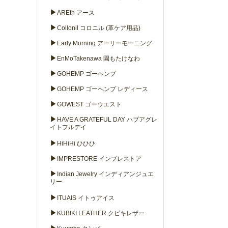
▶
AREth アース
▶
Collonil コロニル (革ケア用品)
▶
Early Morning アーリーモーニング
▶
EnMoTakenawa 園もたけなわ
▶
GOHEMP ゴーヘンプ
▶
GOHEMP ゴーヘンプ レディース
▶
GOWEST ゴーウエスト
▶
HAVE A GRATEFUL DAY ハブアグレ
イトフルデイ
▶
HiHiHi ひひひ
▶
IMPRESTORE インプレストア
▶
Indian Jewelry インディアンジュエ
リー
▶
ITUAIS イトゥアイス
▶
KUBIKI LEATHER クビキレザー