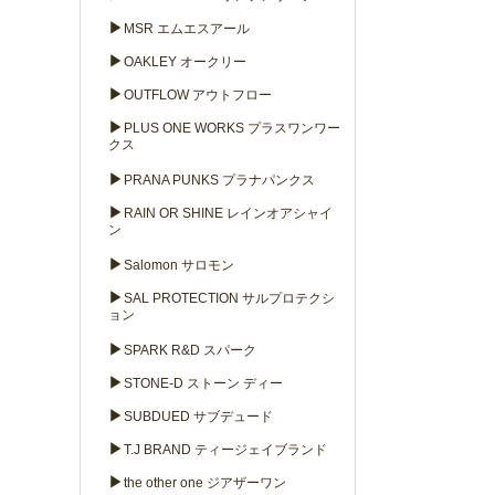
▶
MSR エムエスアール
▶
OAKLEY オークリー
▶
OUTFLOW アウトフロー
▶
PLUS ONE WORKS プラスワンワー
クス
▶
PRANA PUNKS プラナパンクス
▶
RAIN OR SHINE レインオアシャイ
ン
▶
Salomon サロモン
▶
SAL PROTECTION サルプロテクシ
ョン
▶
SPARK R&D スパーク
▶
STONE-D ストーン ディー
▶
SUBDUED サブデュード
▶
T.J BRAND ティージェイブランド
▶
the other one ジアザーワン