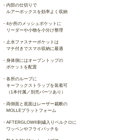
・内部の仕切りで
ルアーボックスを効率よく収納
・4か所のメッシュポケットに
リーダーや小物を小分け整理
・止水ファスナーポケットは
マチ付きでスマホ収納に最適
・身体側にはオープントップの
ポケットを配置
・各所のループに
キーフックストラップを装着可
（1本付属／別売パーツあり）
・両側面と底面はレーザー裁断の
MOLLEプラットフォーム
・AFTERGLOW®刺繍入りベルクロに
ワッペンやフライパッチを