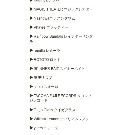
▶
Kuumba クンバ
▶
MAGIC THEATER マジックシアター
▶
Nasngwam ナスングワム
▶
Phatee ファッティー
▶
Rainbow Sandals レインボーサンダ
ル
▶
remilla レミーラ
▶
ROTOTO ロトト
▶
SPINNER BAIT スピナーベイト
▶
SUBU スブ
▶
suolo スオーロ
▶
TACOMA FUJI RECORDS タコマフ
ジレコード
▶
Taiga Glass タイガグラス
▶
William Lennon ウィリアムレノン
▶
yuers ユアーズ