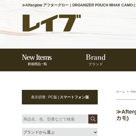
≫Afterglow アフターグロー｜ORGANIZER POUCH MHAK CA
ホーム
>
Af
表示切替 : PC版 |
スマートフォン版
≫Aft
カモ)