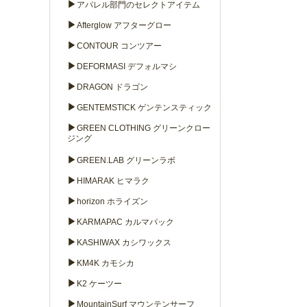
▶
アパレル部門のセレクトアイテム
▶
Afterglow アフターグロー
▶
CONTOUR コンツアー
▶
DEFORMASI デフォルマシ
▶
DRAGON ドラゴン
▶
GENTEMSTICK ゲンテンスティック
▶
GREEN CLOTHING グリーンクロー
ジング
▶
GREEN.LAB グリーンラボ
▶
HIMARAK ヒマラク
▶
horizon ホライズン
▶
KARMAPAC カルマパック
▶
KASHIWAX カシワックス
▶
KM4K カモシカ
▶
K2 ケーツー
▶
MountainSurf マウンテンサーフ