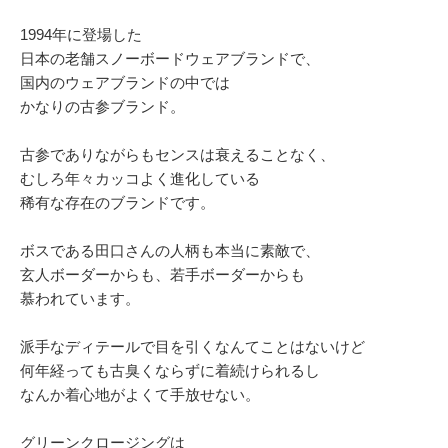
1994年に登場した
日本の老舗スノーボードウェアブランドで、
国内のウェアブランドの中では
かなりの古参ブランド。
古参でありながらもセンスは衰えることなく、
むしろ年々カッコよく進化している
稀有な存在のブランドです。
ボスである田口さんの人柄も本当に素敵で、
玄人ボーダーからも、若手ボーダーからも
慕われています。
派手なディテールで目を引くなんてことはないけど
何年経っても古臭くならずに着続けられるし
なんか着心地がよくて手放せない。
グリーンクロージングは