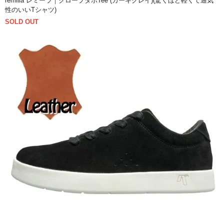
remilla レミーラ｜クロープダボTee (カーキグレイ)(驚くほど軽くて通気
性のいいTシャツ)
SOLD OUT