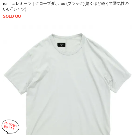
remilla レミーラ｜クロープダボTee (ブラック)(驚くほど軽くて通気性の
いいTシャツ)
SOLD OUT