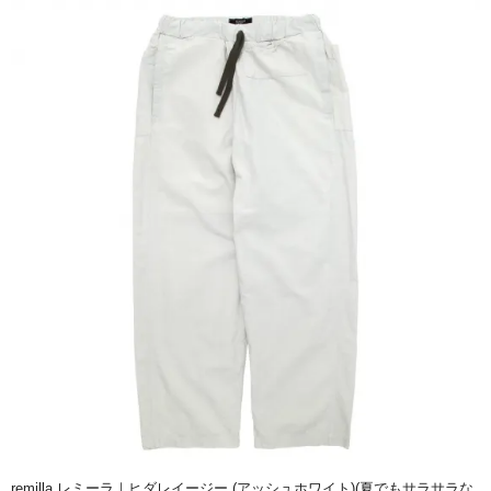
remilla レミーラ｜ヒダレイージー (アッシュホワイト)(夏でもサラサラな