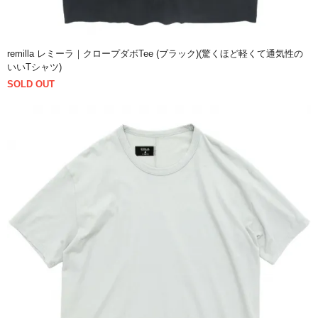
remilla レミーラ｜クロープダボTee (ブラック)(驚くほど軽くて通気性の
いいTシャツ)
SOLD OUT