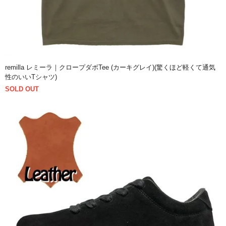
remilla レミーラ｜クロープダボTee (カーキグレイ)(驚くほど軽くて通気
性のいいTシャツ)
SOLD OUT