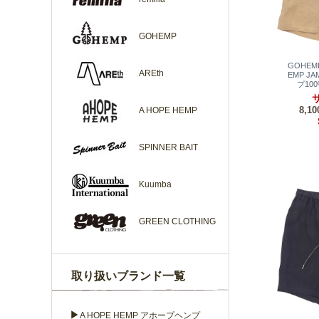
GOHEMP
GOHEM
AREth
EMP JA
プ10
サ
8,1
A HOPE HEMP
SPINNER BAIT
Kuumba
GREEN CLOTHING
取り扱いブランド一覧
▶
A HOPE HEMP アホープヘンプ