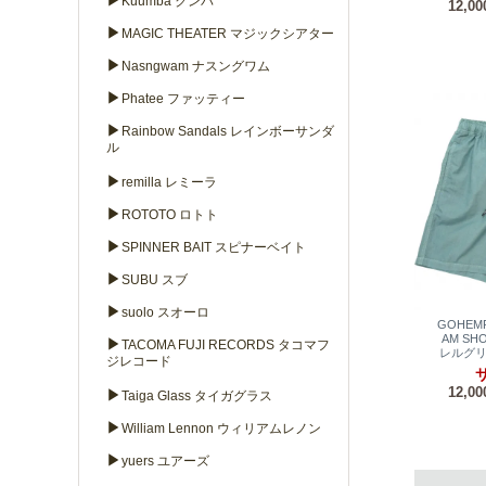
▶
Kuumba クンバ
12,0
▶
MAGIC THEATER マジックシアター
▶
Nasngwam ナスングワム
▶
Phatee ファッティー
▶
Rainbow Sandals レインボーサンダ
ル
▶
remilla レミーラ
▶
ROTOTO ロトト
▶
SPINNER BAIT スピナーベイト
▶
SUBU スブ
▶
suolo スオーロ
GOHEM
AM SH
▶
TACOMA FUJI RECORDS タコマフ
レルグリ
ジレコード
サ
12,0
▶
Taiga Glass タイガグラス
▶
William Lennon ウィリアムレノン
▶
yuers ユアーズ