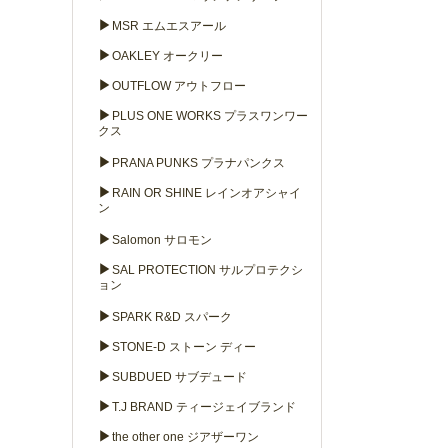
▶
MSR エムエスアール
▶
OAKLEY オークリー
▶
OUTFLOW アウトフロー
▶
PLUS ONE WORKS プラスワンワー
クス
▶
PRANA PUNKS プラナパンクス
▶
RAIN OR SHINE レインオアシャイ
ン
▶
Salomon サロモン
▶
SAL PROTECTION サルプロテクシ
ョン
▶
SPARK R&D スパーク
▶
STONE-D ストーン ディー
▶
SUBDUED サブデュード
▶
T.J BRAND ティージェイブランド
▶
the other one ジアザーワン