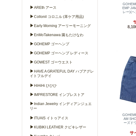
GOHEM
▶
AREth アース
EMP JA
レー)(
▶
Collonil コロニル (革ケア用品)
サ
▶
Early Morning アーリーモーニング
8,1
▶
EnMoTakenawa 園もたけなわ
▶
GOHEMP ゴーヘンプ
▶
GOHEMP ゴーヘンプ レディース
▶
GOWEST ゴーウエスト
▶
HAVE A GRATEFUL DAY ハブアグレ
イトフルデイ
▶
HiHiHi ひひひ
▶
IMPRESTORE インプレストア
▶
Indian Jewelry インディアンジュエ
リー
GOHEM
▶
ITUAIS イトゥアイス
AM SHO
ーズドウ
▶
KUBIKI LEATHER クビキレザー
サイ