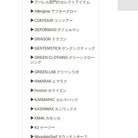
▶
アパレル部門のセレクトアイテム
▶
Afterglow アフターグロー
▶
CONTOUR コンツアー
▶
DEFORMASI デフォルマシ
▶
DRAGON ドラゴン
▶
GENTEMSTICK ゲンテンスティック
▶
GREEN CLOTHING グリーンクロー
ジング
▶
GREEN.LAB グリーンラボ
▶
HIMARAK ヒマラク
▶
horizon ホライズン
▶
KARMAPAC カルマパック
▶
KASHIWAX カシワックス
▶
KM4K カモシカ
▶
K2 ケーツー
▶
MountainSurf マウンテンサーフ