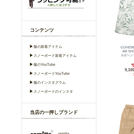
コンテンツ
▶
服の新着アイテム
GOHEM
AM SH
▶
ル)(ヘ
スノーボード新着アイテム
▶
服のYouTube
サ
9,10
▶
スノーボードYouTube
▶
服のインスタグラム
▶
スノーボードのインスタ
当店の一押しブランド
remilla