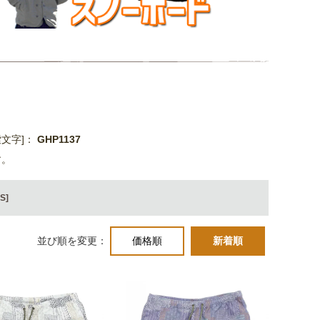
索文字]：
GHP1137
す。
S]
並び順を変更：
価格順
新着順