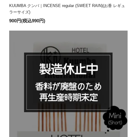
KUUMBA クンバ｜INCENSE regular (SWEET RAIN)(お香 レギュ
ラーサイズ)
900円(税込990円)