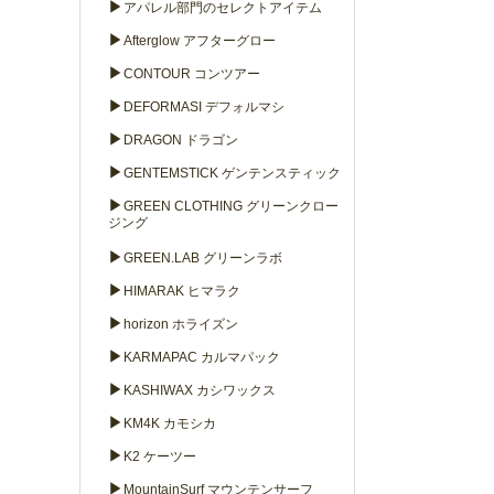
▶
アパレル部門のセレクトアイテム
▶
Afterglow アフターグロー
▶
CONTOUR コンツアー
▶
DEFORMASI デフォルマシ
▶
DRAGON ドラゴン
▶
GENTEMSTICK ゲンテンスティック
▶
GREEN CLOTHING グリーンクロー
ジング
▶
GREEN.LAB グリーンラボ
▶
HIMARAK ヒマラク
▶
horizon ホライズン
▶
KARMAPAC カルマパック
▶
KASHIWAX カシワックス
▶
KM4K カモシカ
▶
K2 ケーツー
▶
MountainSurf マウンテンサーフ