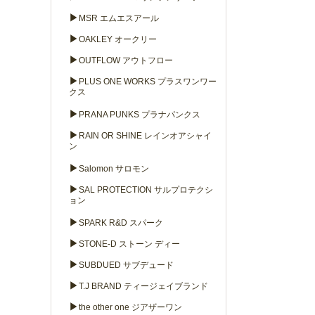
▶
MSR エムエスアール
▶
OAKLEY オークリー
▶
OUTFLOW アウトフロー
▶
PLUS ONE WORKS プラスワンワー
クス
▶
PRANA PUNKS プラナパンクス
▶
RAIN OR SHINE レインオアシャイ
ン
▶
Salomon サロモン
▶
SAL PROTECTION サルプロテクシ
ョン
▶
SPARK R&D スパーク
▶
STONE-D ストーン ディー
▶
SUBDUED サブデュード
▶
T.J BRAND ティージェイブランド
▶
the other one ジアザーワン