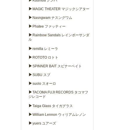
▶
Kuumba クンバ
▶
MAGIC THEATER マジックシアター
▶
Nasngwam ナスングワム
▶
Phatee ファッティー
▶
Rainbow Sandals レインボーサンダ
ル
▶
remilla レミーラ
▶
ROTOTO ロトト
▶
SPINNER BAIT スピナーベイト
▶
SUBU スブ
▶
suolo スオーロ
▶
TACOMA FUJI RECORDS タコマフ
ジレコード
▶
Taiga Glass タイガグラス
▶
William Lennon ウィリアムレノン
▶
yuers ユアーズ