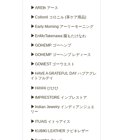
▶
AREth アース
▶
Collonil コロニル (革ケア用品)
▶
Early Morning アーリーモーニング
▶
EnMoTakenawa 園もたけなわ
▶
GOHEMP ゴーヘンプ
▶
GOHEMP ゴーヘンプ レディース
▶
GOWEST ゴーウエスト
▶
HAVE A GRATEFUL DAY ハブアグレ
イトフルデイ
▶
HiHiHi ひひひ
▶
IMPRESTORE インプレストア
▶
Indian Jewelry インディアンジュエ
リー
▶
ITUAIS イトゥアイス
▶
KUBIKI LEATHER クビキレザー