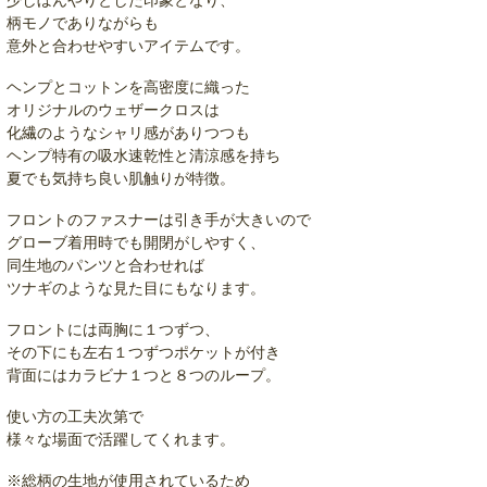
柄モノでありながらも
意外と合わせやすいアイテムです。
ヘンプとコットンを高密度に織った
オリジナルのウェザークロスは
化繊のようなシャリ感がありつつも
ヘンプ特有の吸水速乾性と清涼感を持ち
夏でも気持ち良い肌触りが特徴。
フロントのファスナーは引き手が大きいので
グローブ着用時でも開閉がしやすく、
同生地のパンツと合わせれば
ツナギのような見た目にもなります。
フロントには両胸に１つずつ、
その下にも左右１つずつポケットが付き
背面にはカラビナ１つと８つのループ。
使い方の工夫次第で
様々な場面で活躍してくれます。
※総柄の生地が使用されているため