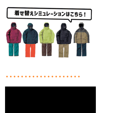
＊＊＊＊＊＊＊＊＊＊＊＊＊＊＊＊＊＊＊＊