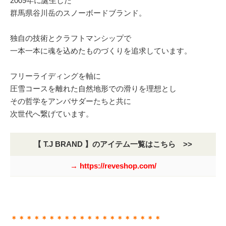
2009年に誕生した
群馬県谷川岳のスノーボードブランド。
独自の技術とクラフトマンシップで
一本一本に魂を込めたものづくりを追求しています。
フリーライディングを軸に
圧雪コースを離れた自然地形での滑りを理想とし
その哲学をアンバサダーたちと共に
次世代へ繋げています。
【 T.J BRAND 】のアイテム一覧はこちら >>
→ https://reveshop.com/
＊＊＊＊＊＊＊＊＊＊＊＊＊＊＊＊＊＊＊＊