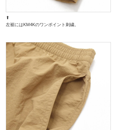
⬆︎
左裾にはKM4Kのワンポイント刺繍。