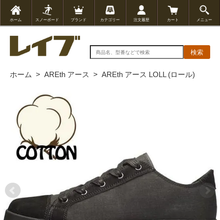
ホーム
スノーボード
ブランド
カテゴリー
注文履歴
カート
メニュー
検索
ホーム
>
AREth アース
>
AREth アース LOLL (ロール)