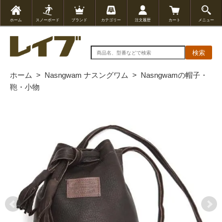
ホーム
スノーボード
ブランド
カテゴリー
注文履歴
カート
メニュー
検索
ホーム
>
Nasngwam ナスングワム
>
Nasngwamの帽子・
鞄・小物