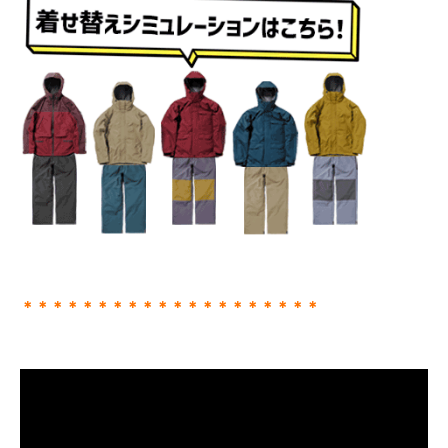
＊＊＊＊＊＊＊＊＊＊＊＊＊＊＊＊＊＊＊＊