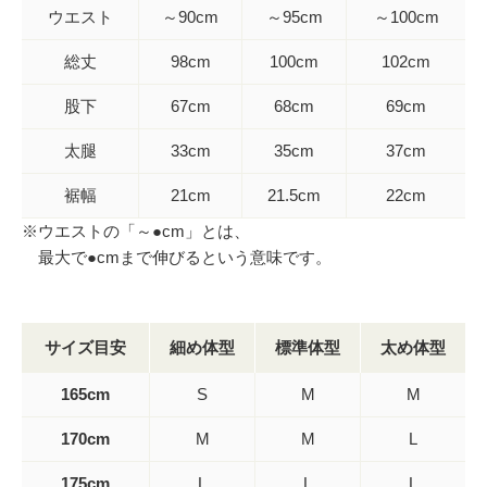
ウエスト
～90cm
～95cm
～100cm
総丈
98cm
100cm
102cm
股下
67cm
68cm
69cm
太腿
33cm
35cm
37cm
裾幅
21cm
21.5cm
22cm
※ウエストの「～●cm」とは、
最大で●cmまで伸びるという意味です。
サイズ目安
細め体型
標準体型
太め体型
165cm
S
M
M
170cm
M
M
L
175cm
L
L
L