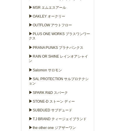
▶
MSR エムエスアール
▶
OAKLEY オークリー
▶
OUTFLOW アウトフロー
▶
PLUS ONE WORKS プラスワンワー
クス
▶
PRANA PUNKS プラナパンクス
▶
RAIN OR SHINE レインオアシャイ
ン
▶
Salomon サロモン
▶
SAL PROTECTION サルプロテクシ
ョン
▶
SPARK R&D スパーク
▶
STONE-D ストーン ディー
▶
SUBDUED サブデュード
▶
T.J BRAND ティージェイブランド
▶
the other one ジアザーワン