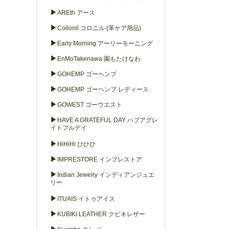
▶
AREth アース
▶
Collonil コロニル (革ケア用品)
▶
Early Morning アーリーモーニング
▶
EnMoTakenawa 園もたけなわ
▶
GOHEMP ゴーヘンプ
▶
GOHEMP ゴーヘンプ レディース
▶
GOWEST ゴーウエスト
▶
HAVE A GRATEFUL DAY ハブアグレ
イトフルデイ
▶
HiHiHi ひひひ
▶
IMPRESTORE インプレストア
▶
Indian Jewelry インディアンジュエ
リー
▶
ITUAIS イトゥアイス
▶
KUBIKI LEATHER クビキレザー