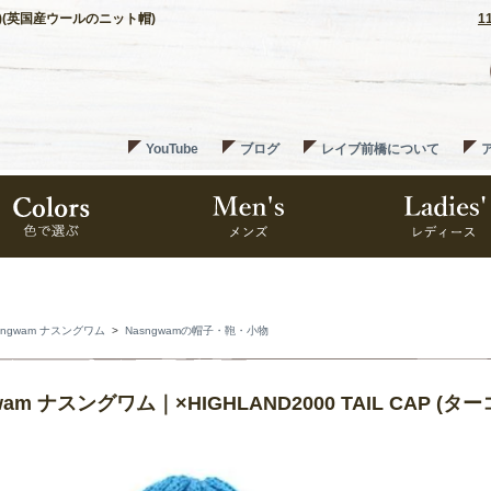
コイズ)(英国産ウールのニット帽)
1
YouTube
ブログ
レイブ前橋について
sngwam ナスングワム
>
Nasngwamの帽子・鞄・小物
wam ナスングワム｜×HIGHLAND2000 TAIL CAP 