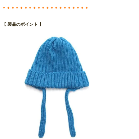
＊＊＊＊＊＊＊＊＊＊＊＊＊＊＊＊＊＊＊＊
【 製品のポイント 】