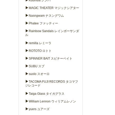
▶
Kuumba クンバ
▶
MAGIC THEATER マジックシアター
▶
Nasngwam ナスングワム
▶
Phatee ファッティー
▶
Rainbow Sandals レインボーサンダ
ル
▶
remilla レミーラ
▶
ROTOTO ロトト
▶
SPINNER BAIT スピナーベイト
▶
SUBU スブ
▶
suolo スオーロ
▶
TACOMA FUJI RECORDS タコマフ
ジレコード
▶
Taiga Glass タイガグラス
▶
William Lennon ウィリアムレノン
▶
yuers ユアーズ