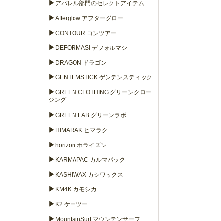
▶
アパレル部門のセレクトアイテム
▶
Afterglow アフターグロー
▶
CONTOUR コンツアー
▶
DEFORMASI デフォルマシ
▶
DRAGON ドラゴン
▶
GENTEMSTICK ゲンテンスティック
▶
GREEN CLOTHING グリーンクロー
ジング
▶
GREEN.LAB グリーンラボ
▶
HIMARAK ヒマラク
▶
horizon ホライズン
▶
KARMAPAC カルマパック
▶
KASHIWAX カシワックス
▶
KM4K カモシカ
▶
K2 ケーツー
▶
MountainSurf マウンテンサーフ