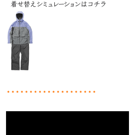
＊＊＊＊＊＊＊＊＊＊＊＊＊＊＊＊＊＊＊＊