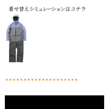
＊＊＊＊＊＊＊＊＊＊＊＊＊＊＊＊＊＊＊＊