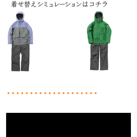
＊＊＊＊＊＊＊＊＊＊＊＊＊＊＊＊＊＊＊＊