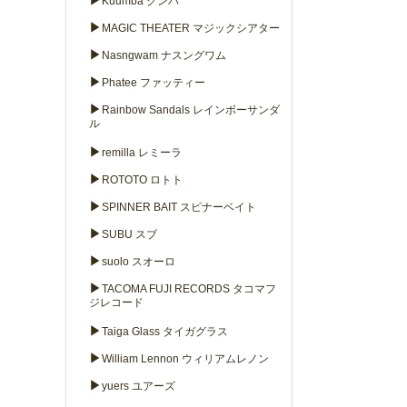
▶
Kuumba クンバ
▶
MAGIC THEATER マジックシアター
▶
Nasngwam ナスングワム
▶
Phatee ファッティー
▶
Rainbow Sandals レインボーサンダ
ル
▶
remilla レミーラ
▶
ROTOTO ロトト
▶
SPINNER BAIT スピナーベイト
▶
SUBU スブ
▶
suolo スオーロ
▶
TACOMA FUJI RECORDS タコマフ
ジレコード
▶
Taiga Glass タイガグラス
▶
William Lennon ウィリアムレノン
▶
yuers ユアーズ