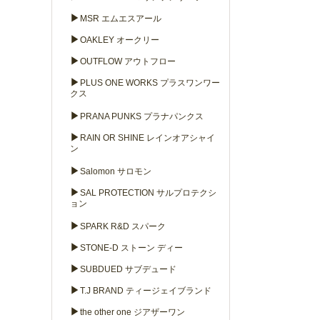
▶
MSR エムエスアール
▶
OAKLEY オークリー
▶
OUTFLOW アウトフロー
▶
PLUS ONE WORKS プラスワンワー
クス
▶
PRANA PUNKS プラナパンクス
▶
RAIN OR SHINE レインオアシャイ
ン
▶
Salomon サロモン
▶
SAL PROTECTION サルプロテクシ
ョン
▶
SPARK R&D スパーク
▶
STONE-D ストーン ディー
▶
SUBDUED サブデュード
▶
T.J BRAND ティージェイブランド
▶
the other one ジアザーワン