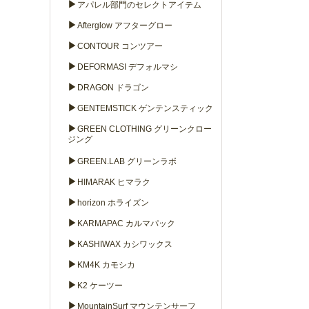
▶
アパレル部門のセレクトアイテム
▶
Afterglow アフターグロー
▶
CONTOUR コンツアー
▶
DEFORMASI デフォルマシ
▶
DRAGON ドラゴン
▶
GENTEMSTICK ゲンテンスティック
▶
GREEN CLOTHING グリーンクロー
ジング
▶
GREEN.LAB グリーンラボ
▶
HIMARAK ヒマラク
▶
horizon ホライズン
▶
KARMAPAC カルマパック
▶
KASHIWAX カシワックス
▶
KM4K カモシカ
▶
K2 ケーツー
▶
MountainSurf マウンテンサーフ