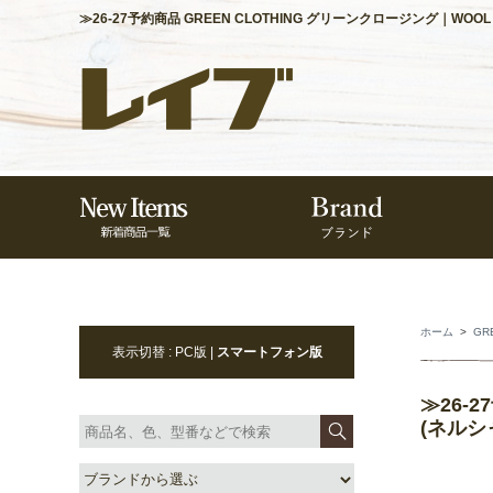
≫26-27予約商品 GREEN CLOTHING グリーンクロージング｜WOO
ホーム
>
GR
表示切替 : PC版 |
スマートフォン版
≫26-2
(ネルシ