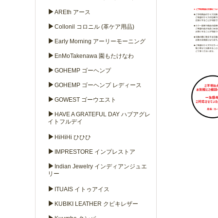
▶
AREth アース
▶
Collonil コロニル (革ケア用品)
▶
Early Morning アーリーモーニング
▶
EnMoTakenawa 園もたけなわ
▶
GOHEMP ゴーヘンプ
▶
GOHEMP ゴーヘンプ レディース
▶
GOWEST ゴーウエスト
▶
HAVE A GRATEFUL DAY ハブアグレ
イトフルデイ
▶
HiHiHi ひひひ
▶
IMPRESTORE インプレストア
▶
Indian Jewelry インディアンジュエ
リー
▶
ITUAIS イトゥアイス
▶
KUBIKI LEATHER クビキレザー