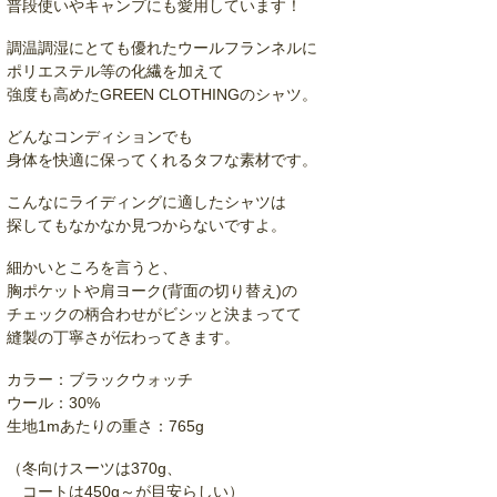
普段使いやキャンプにも愛用しています！
調温調湿にとても優れたウールフランネルに
ポリエステル等の化繊を加えて
強度も高めたGREEN CLOTHINGのシャツ。
どんなコンディションでも
身体を快適に保ってくれるタフな素材です。
こんなにライディングに適したシャツは
探してもなかなか見つからないですよ。
細かいところを言うと、
胸ポケットや肩ヨーク(背面の切り替え)の
チェックの柄合わせがビシッと決まってて
縫製の丁寧さが伝わってきます。
カラー：ブラックウォッチ
ウール：30%
生地1mあたりの重さ：765g
（冬向けスーツは370g、
コートは450g～が目安らしい）