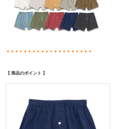
＊＊＊＊＊＊＊＊＊＊＊＊＊＊＊＊＊＊＊＊
【 商品のポイント 】