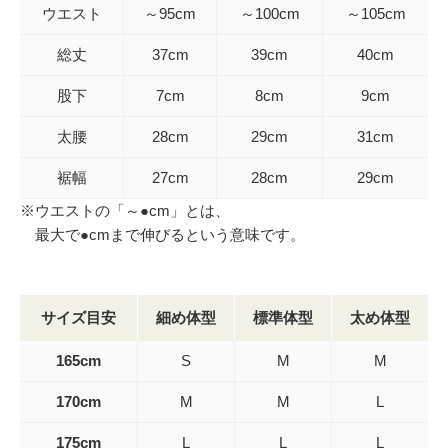
ウエスト
～95cm
～100cm
～105cm
総丈
37cm
39cm
40cm
股下
7cm
8cm
9cm
太腰
28cm
29cm
31cm
裾幅
27cm
28cm
29cm
※ウエストの「～●cm」とは、
最大で●cmまで伸びるという意味です。
サイズ目安
細め体型
標準体型
太め体型
165cm
S
M
M
170cm
M
M
L
175cm
L
L
L