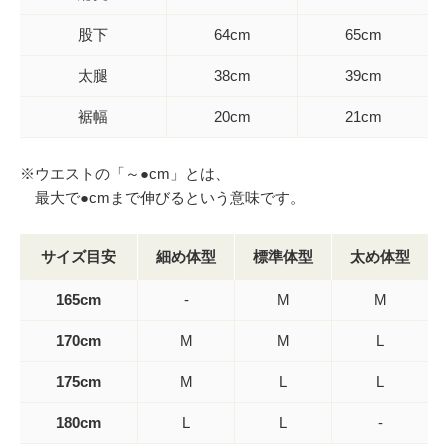
股下
64cm
65cm
太腿
38cm
39cm
裾幅
20cm
21cm
※ウエストの「～●cm」とは、
最大で●cmまで伸びるという意味です。
サイズ目安
細め体型
標準体型
太め体型
165cm
-
M
M
170cm
M
M
L
175cm
M
L
L
180cm
L
L
-