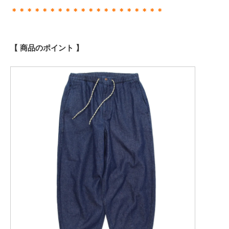
＊＊＊＊＊＊＊＊＊＊＊＊＊＊＊＊＊＊＊＊
【 商品のポイント 】