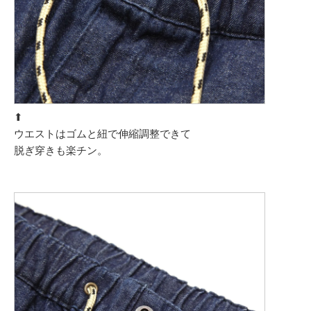
⬆︎
ウエストはゴムと紐で伸縮調整できて
脱ぎ穿きも楽チン。