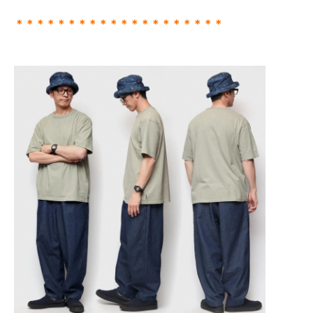
＊＊＊＊＊＊＊＊＊＊＊＊＊＊＊＊＊＊＊＊