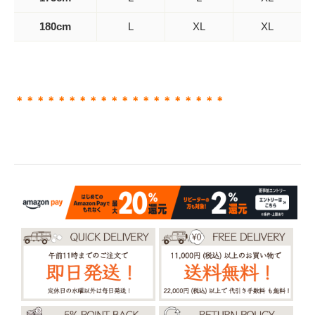
180cm
L
XL
XL
＊＊＊＊＊＊＊＊＊＊＊＊＊＊＊＊＊＊＊＊