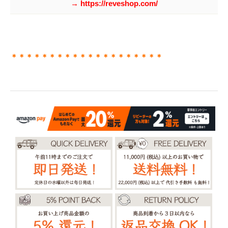
→ https://reveshop.com/
＊＊＊＊＊＊＊＊＊＊＊＊＊＊＊＊＊＊＊＊