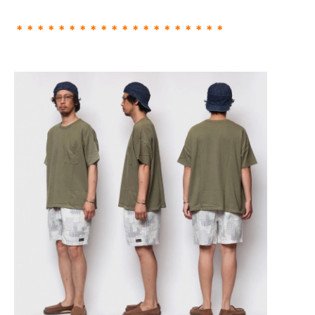
＊＊＊＊＊＊＊＊＊＊＊＊＊＊＊＊＊＊＊＊