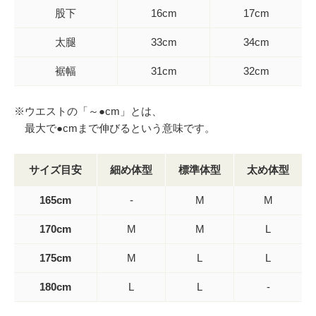
股下
16cm
17cm
太腿
33cm
34cm
裾幅
31cm
32cm
※ウエストの「～●cm」とは、
最大で●cmまで伸びるという意味です。
サイズ目安
細め体型
標準体型
太め体型
165cm
-
M
M
170cm
M
M
L
175cm
M
L
L
180cm
L
L
-