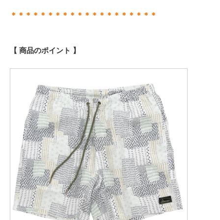
＊＊＊＊＊＊＊＊＊＊＊＊＊＊＊＊＊＊＊＊
【 商品のポイント 】