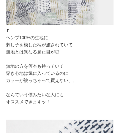
⬆︎
ヘンプ100%の生地に
刺し子を模した柄が施されていて
無地とは異なる見た目が◎
無地の方を何本も持っていて
穿き心地は気に入っているのに
カラーが被っちゃって買えない、、
なんていう僕みたいな人にも
オススメできますッ！