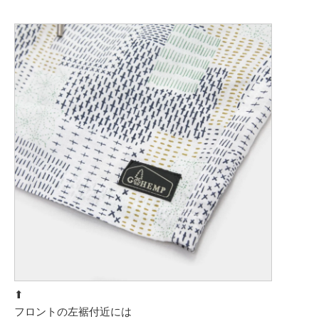
⬆︎
フロントの左裾付近には