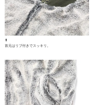
⬆︎
首元はリブ付きでスッキリ。