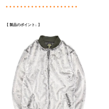
＊＊＊＊＊＊＊＊＊＊＊＊＊＊＊＊＊＊＊＊
【 製品のポイント↓ 】