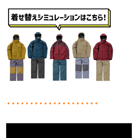
＊＊＊＊＊＊＊＊＊＊＊＊＊＊＊＊＊＊＊＊